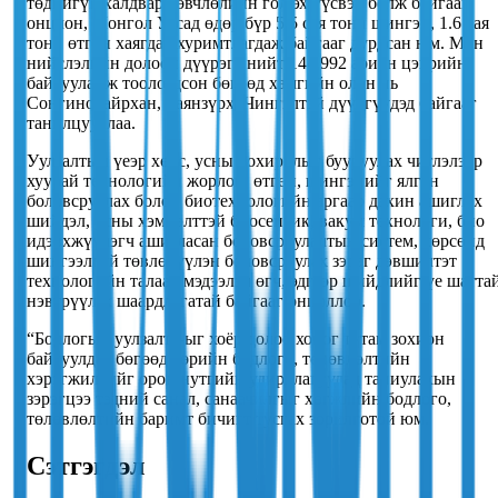
төдийгүй халдварт өвчлөлийн гол эх үүсвэр болж байгааг
онцлон, Монгол Улсад өдөр бүр 5.5 сая тонн шингэн, 1.6 сая
тонн өтгөн хаягдал хуримтлагдаж байгааг дурдсан юм. Мөн
нийслэлийн долоон дүүрэгт нийт 144,992 ариун цэврийн
байгууламж тоологдсон бөгөөд хамгийн олон нь
Сонгинохайрхан, Баянзүрх, Чингэлтэй дүүргүүдэд байгааг
танилцууллаа.
Уулзалтын үеэр хөрс, усны бохирдлыг бууруулах чиглэлээр
хуурай технологийн жорлон, өтгөн, шингэнийг ялган
боловсруулах болон биотехнологийн аргаар дахин ашиглах
шийдэл, усны хэмнэлттэй биосептик, вакум технологи, био
идэвхжүүлэгч ашигласан боловсруулалтын систем, хөрсөнд
шингээлгүй төвлөрүүлэн боловсруулах зэрэг дэвшилтэт
технологийн талаар мэдээлэл өгч, эдгээр шийдлийг үе шатта
нэвтрүүлэх шаардлагатай байгааг онцоллоо.
“Бодлогын уулзалт”-ыг хоёр долоо хоног тутам зохион
байгуулдаг бөгөөд төрийн бодлого, төлөвлөлтийн
хэрэгжилтийг орон нутгийн удирдлагуудад таниулахын
зэрэгцээ тэдний санал, санаачилгыг хөгжлийн бодлого,
төлөвлөлтийн баримт бичигт тусгах зорилготой юм.
Сэтгэгдэл