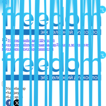
Улс төр
Эдийн засаг
Шуурхай
мэдээ
Ентертайнмент
Улаанбаатар
Дэлхийн мэдээ
Видео
мэдээ
Тренд мэдээ
Sports
нийтлэл
Улаанбаатар
•
Sainjargal
•
6-р сар 08