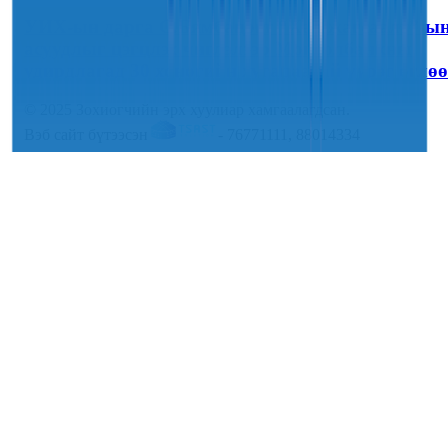
УИХ-ын дарга С.Бямбацогт “Хар жагсаалт”-ы
асуудлыг цэгцлэх чиглэлээр Монголбанкны
удирдлагад 30 хоногийн хугацаатай үүрэг өглөө
© 2025 Зохиогчийн эрх хуулиар хамгаалагдсан.
Вэб сайт бүтээсэн
- 76771111, 88014334