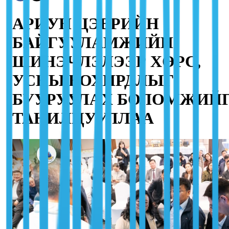
АРИУН ЦЭВРИЙН
БАЙГУУЛАМЖИЙН
ШИНЭЧЛЭЛЭЭР ХӨРС,
УСНЫ БОХИРДЛЫГ
БУУРУУЛАХ БОЛОМЖИЙ
ТАНИЛЦУУЛЛАА