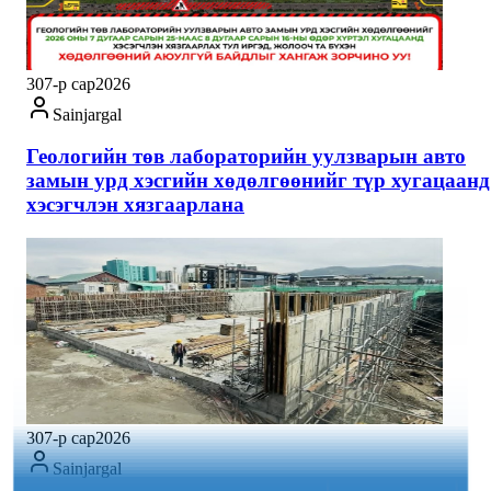
30
7-р сар
2026
Sainjargal
Геологийн төв лабораторийн уулзварын авто
замын урд хэсгийн хөдөлгөөнийг түр хугацаанд
хэсэгчлэн хязгаарлана
30
7-р сар
2026
Sainjargal