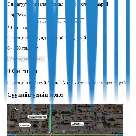
Энэ агуулгын талаар санал бодлоо хуваалцаарай.
Нэр
*
Сэтгэгдэл
Сэтгэгдэлдээ хүндэтгэлтэй хандаарай.
0
/
350
тэмдэгт
Сэтгэгдэл үлдээх
0
Сэтгэгдэл
Сэтгэгдэл байхгүй байна. Анхны сэтгэгдлээ үлдээгээрэй!
Сүүлийн үеийн мэдээ