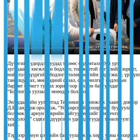
Дүүргийн удирдлагуудад төрөөс баримталж буй урт
хугацааны хөгжлийн бодлого, тогтвортой хөгжлийн зорилт,
нийслэл, дүүргийн бодлого төлөвлөлтийн хэрэгжилт, үр дүн
танилцуулах, мөн тэдний санал, санаачилгыг бодлогын
баримт бичигт тусгах зорилгоор зохион байгуулдаг
“Бодлогын уулзалт” өнөөдөр боллоо.
Энэ удаагийн уулзалтад Техникийн шинжлэх ухааны доктор
Д.Басандорж оролцож, “Ус, хөрсний бохирдлыг бууруулах
боломж ба ариун цэврийн байгууламжийг шинэчлэх
технологи” сэдвээр дүүргийн удирдлагуудад танилцуулга
хийв.
Тэрбээр ариун цэврийн байгууламж нь хөрс, усны бохирдол