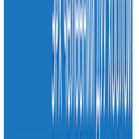
30
7-р сар
2026
Sainjargal
Монгол Улсын хуулиудын 55.9 хувьд хуулийн
хэрэгжилтийн үр дагаврын үнэлгээ хийгджээ
30
7-р сар
2026
Sainjargal