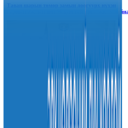
Таван шарын төмөр замын доогуурх нүхэн
гарцын ажлын явц 96 хувьтай үргэлжилж байн
30
7-р сар
2026
Sainjargal
Нийслэлийн харьяа амаржих газруудыг “Эх,
хүүхдийн төв” болгон өргөтгөнө