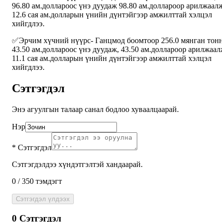
96.80 ам.доллароос үнэ дуудаж 98.80 ам.доллароор арилжаал
12.6 сая ам.долларын үнийн дүнтэйгээр амжилттай хэлцэл
хийгдлээ.
✅Эрчим хүчний нүүрс- Ганцмод боомтоор 256.0 мянган тонн
43.50 ам.доллароос үнэ дуудаж, 43.50 ам.доллароор арилжаа
11.1 сая ам.долларын үнийн дүнтэйгээр амжилттай хэлцэл
хийгдлээ.
Сэтгэгдэл
Энэ агуулгын талаар санал бодлоо хуваалцаарай.
Нэр
*
Сэтгэгдэл
Сэтгэгдэлдээ хүндэтгэлтэй хандаарай.
0
/
350
тэмдэгт
Сэтгэгдэл үлдээх
0
Сэтгэгдэл