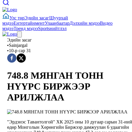
Улс төр
Эдийн засаг
Шуурхай
мэдээ
Ентертайнмент
Улаанбаатар
Дэлхийн мэдээ
Видео
мэдээ
Тренд мэдээ
Sports
нийтлэл
Эдийн засаг
•
Sainjargal
•
10-р сар 31
748.8 МЯНГАН ТОНН
НҮҮРС БИРЖЭЭР
АРИЛЖЛАА
"Эрдэнэс Тавантолгой" ХК 2025 оны 10 дугаар сарын 31-ни
өдөр Монголын Хөрөнгийн Биржээр дамжуулан 6 удаагийн