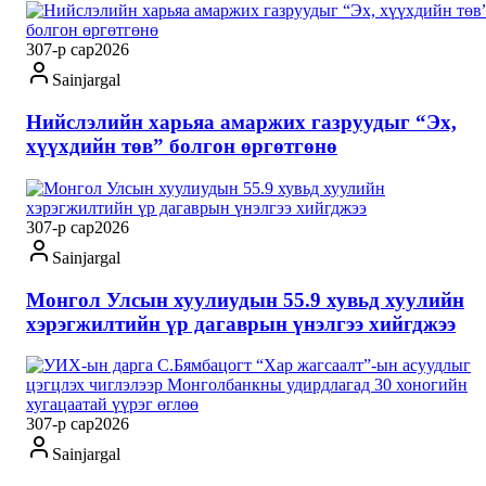
30
7-р сар
2026
Sainjargal
Нийслэлийн харьяа амаржих газруудыг “Эх,
хүүхдийн төв” болгон өргөтгөнө
30
7-р сар
2026
Sainjargal
Монгол Улсын хуулиудын 55.9 хувьд хуулийн
хэрэгжилтийн үр дагаврын үнэлгээ хийгджээ
30
7-р сар
2026
Sainjargal