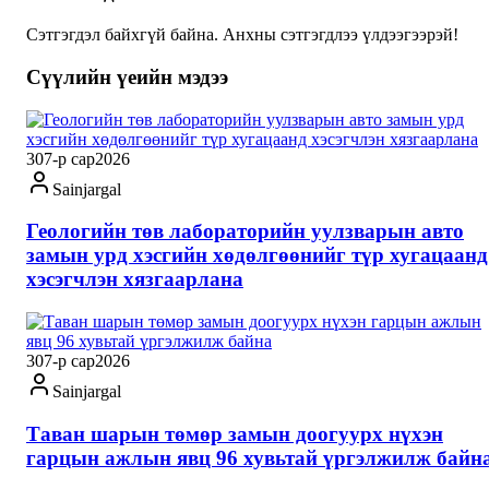
Сэтгэгдэл байхгүй байна. Анхны сэтгэгдлээ үлдээгээрэй!
Сүүлийн үеийн мэдээ
30
7-р сар
2026
Sainjargal
Геологийн төв лабораторийн уулзварын авто
замын урд хэсгийн хөдөлгөөнийг түр хугацаанд
хэсэгчлэн хязгаарлана
30
7-р сар
2026
Sainjargal
Таван шарын төмөр замын доогуурх нүхэн
гарцын ажлын явц 96 хувьтай үргэлжилж байн