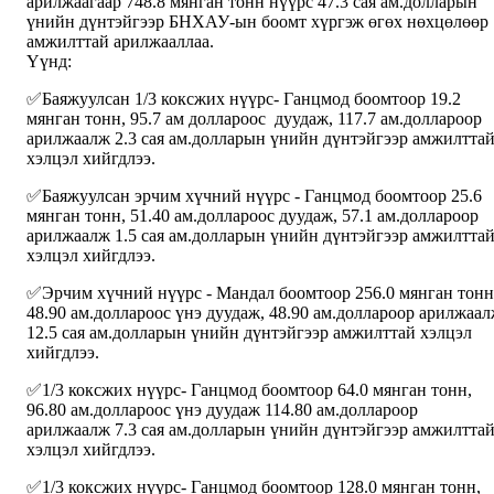
арилжаагаар 748.8 мянган тонн нүүрс 47.3 сая ам.долларын
үнийн дүнтэйгээр БНХАУ-ын боомт хүргэж өгөх нөхцөлөөр
амжилттай арилжааллаа.
Үүнд:
✅Баяжуулсан 1/3 коксжих нүүрс- Ганцмод боомтоор 19.2
мянган тонн, 95.7 ам доллароос дуудаж, 117.7 ам.доллароор
арилжаалж 2.3 сая ам.долларын үнийн дүнтэйгээр амжилтта
хэлцэл хийгдлээ.
✅Баяжуулсан эрчим хүчний нүүрс - Ганцмод боомтоор 25.6
мянган тонн, 51.40 ам.доллароос дуудаж, 57.1 ам.доллароор
арилжаалж 1.5 сая ам.долларын үнийн дүнтэйгээр амжилтта
хэлцэл хийгдлээ.
✅Эрчим хүчний нүүрс - Мандал боомтоор 256.0 мянган тонн
48.90 ам.доллароос үнэ дуудаж, 48.90 ам.доллароор арилжаа
12.5 сая ам.долларын үнийн дүнтэйгээр амжилттай хэлцэл
хийгдлээ.
✅1/3 коксжих нүүрс- Ганцмод боомтоор 64.0 мянган тонн,
96.80 ам.доллароос үнэ дуудаж 114.80 ам.доллароор
арилжаалж 7.3 сая ам.долларын үнийн дүнтэйгээр амжилтта
хэлцэл хийгдлээ.
✅1/3 коксжих нүүрс- Ганцмод боомтоор 128.0 мянган тонн,