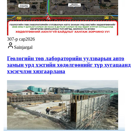
30
7-р сар
2026
Sainjargal
Геологийн төв лабораторийн уулзварын авто
замын урд хэсгийн хөдөлгөөнийг түр хугацаанд
хэсэгчлэн хязгаарлана