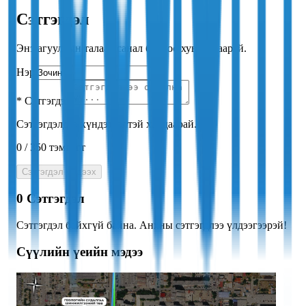
Сэтгэгдэл
Энэ агуулгын талаар санал бодлоо хуваалцаарай.
Нэр
*
Сэтгэгдэл
Сэтгэгдэлдээ хүндэтгэлтэй хандаарай.
0
/
350
тэмдэгт
Сэтгэгдэл үлдээх
0
Сэтгэгдэл
Сэтгэгдэл байхгүй байна. Анхны сэтгэгдлээ үлдээгээрэй!
Сүүлийн үеийн мэдээ