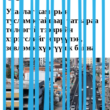
Ухаалаг камерын
тусламжтайгаар татвараа
төлөөгүй тээврийн
хэрэгслийг илрүүлэн,
зөвлөмж хүргүүлж байна