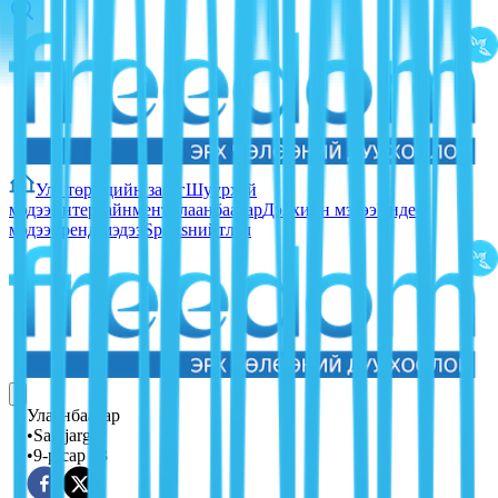
Улс төр
Эдийн засаг
Шуурхай
мэдээ
Ентертайнмент
Улаанбаатар
Дэлхийн мэдээ
Видео
мэдээ
Тренд мэдээ
Sports
нийтлэл
Улаанбаатар
•
Sainjargal
•
9-р сар 13