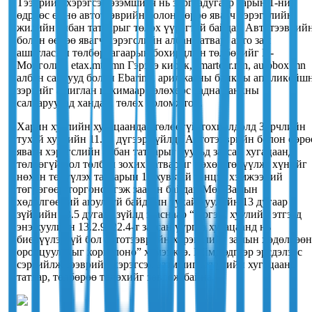
Тээврийн хэрэгсэл эзэмшигч нь зургаадугаар сарын 1-ний
өдрөөс өмнө автотээврийн болон өөрөө явагч хэрэгслийн
жилийн албан татварыг төлөх үүрэгтэй байдаг. Автотээврий
болон өөрөө явагч хэрэгслийн албан татвар, авто зам
ашигласны төлбөр, агаарын бохирдлын төлбөрийг И-
Монголиа, etax.mta.mn Гэрэгэ киоск, smartcar.mn, autobox.mn
албан сайтууд болон Ebarimt, арилжааны банкны аппликейш
зэргийг ашиглан цахимаар төлөхөөс гадна банкны
салбаруудад хандан, төлөх боломжтой.
Харин хуулийн хугацаандаа төлөөгүй тохиолдолд Зөрчлийн
тухай хуулийн 11.19 дүгээр зүйлд “Автотээврийн болон өөрө
явагч хэрэгслийн албан татварыг хуульд заасан хугацаанд
төлөөгүй бол төлбөл зохих татварыг нөхөн төлүүлж, хүнийг
нөхөн төлүүлэх татварын 10 хувьтай тэнцэх хэмжээний
төгрөгөөр торгоно” гэж заасан байдаг. Мөн Замын
хөдөлгөөний аюулгүй байдлын тухай хуулийн 13 дугаар
зүйлийн 13.5 дугаар зүйлд зааснаар “Иргэн, хуулийн этгээд
энэ хуулийн 13.2.9, 22.4-т заасан үүргээ хугацаанд нь
биелүүлээгүй бол автотээврийн хэрэгслийг замын хөдөлгөө
оролцуулахыг хориглоно” хэмээжээ. Иймд эдгээр эрсдэлээс
сэргийлж тээврийн хэрэгсэл эзэмшигч хуулийн хугацаанд
татвар, төлбөрөө төлөхийг зөвлөж байна.