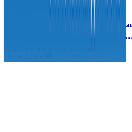
30
7-р сар
2026
Sainjargal
УИХ-ын дарга С.Бямбацогт “Хар жагсаалт”-ы
асуудлыг цэгцлэх чиглэлээр Монголбанкны
удирдлагад 30 хоногийн хугацаатай үүрэг өглөө
© 2025 Зохиогчийн эрх хуулиар хамгаалагдсан.
Вэб сайт бүтээсэн
- 76771111, 88014334