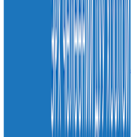
30
7-р сар
2026
Sainjargal
Монгол Улсын хуулиудын 55.9 хувьд хуулийн
хэрэгжилтийн үр дагаврын үнэлгээ хийгджээ