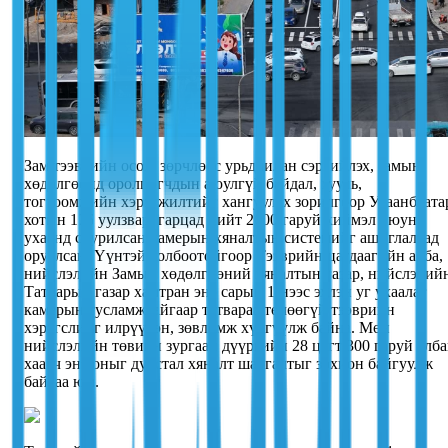
Зам тээврийн осол, зөрчлөөс урьдчилан сэргийлэх, замын
хөдөлгөөнд оролцогчдын аюулгүй байдал, хууль,
тогтоомжийн хэрэгжилтийг хангуулах зорилгоор Улаанбаата
хотын 176 уулзвар, гарцад нийт 2600 гаруй хиймэл оюун
ухаанд суурилсан камерын хяналтын системийг ашиглалтад
оруулсан. Үүнтэй холбоотойгоор Тээврийн цагдаагийн алба,
нийслэлийн Замын хөдөлгөөний хяналтын газар, нийслэлий
Татварын газар хамтран энэ сарын 1-нээс эхлэн уг ухаалаг
камерын тусламжтайгаар татвараа төлөөгүй тээврийн
хэрэгслийг илрүүлэн, зөвлөмж хүргүүлж байна. Мөн
нийслэлийн төвийн зургаан дүүргийн 28 цэгт 300 гаруй алб
хаагч энэ оныг дуустал хяналт шалгалтыг зохион байгуулж
байгаа юм.