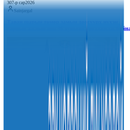
30
7-р сар
2026
Sainjargal
Таван шарын төмөр замын доогуурх нүхэн
гарцын ажлын явц 96 хувьтай үргэлжилж байн
30
7-р сар
2026
Sainjargal
Нийслэлийн харьяа амаржих газруудыг “Эх,
хүүхдийн төв” болгон өргөтгөнө