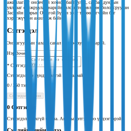
ажиллагааг оновчтой зохион байгуулах, салбар дундын
уялдааг сайжруулах нарийвчилсан төлөвлөгөө боловсруулан
Засгийн газрын Онцгой бүрэн эрхт төлөөлөгчийн баг
хэрэгжүүлэн ажиллаж байна.
Сэтгэгдэл
Энэ агуулгын талаар санал бодлоо хуваалцаарай.
Нэр
*
Сэтгэгдэл
Сэтгэгдэлдээ хүндэтгэлтэй хандаарай.
0
/
350
тэмдэгт
Сэтгэгдэл үлдээх
0
Сэтгэгдэл
Сэтгэгдэл байхгүй байна. Анхны сэтгэгдлээ үлдээгээрэй!
Сүүлийн үеийн мэдээ