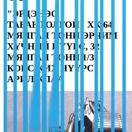
"ЭРДЭНЭС
ТАВАНТОЛГОЙ" ХК 64
МЯНГАН ТОНН ЭРЧИМ
ХҮЧНИЙ НҮҮРС, 32
МЯНГАН ТОНН 1/3
КОКСЖИХ НҮҮРС
АРИЛЖЛАА