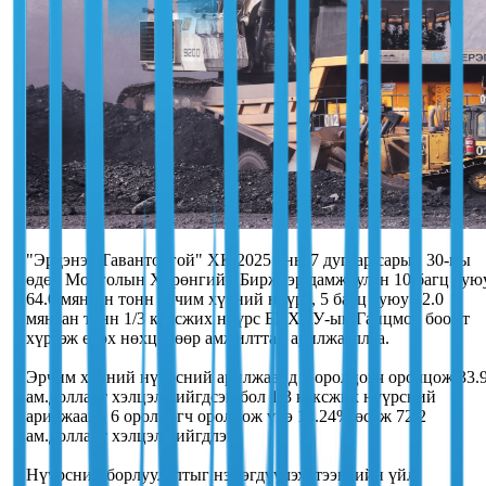
"Эрдэнэс Тавантолгой" ХК 2025 оны 7 дугаар сарын 30-ны
өдөр Монголын Хөрөнгийн Биржээр дамжуулан 10 багц бую
64.0 мянган тонн эрчим хүчний нүүрс, 5 багц буюу 32.0
мянган тонн 1/3 коксжих нүүрс БНХАУ-ын Ганцмод боомт
хүргэж өгөх нөхцөлөөр амжилттай арилжааллаа.
Эрчим хүчний нүүрсний арилжаанд 1 оролцогч оролцож 33.
ам.долларт хэлцэл хийгдсэн бол 1/3 коксжих нүүрсний
арилжаанд 6 оролцогч оролцож үнэ 14.24% өсөж 72.2
ам.долларт хэлцэл хийгдлээ.
Нүүрсний борлуулалтыг нэмэгдүүлэх, тээврийн үйл