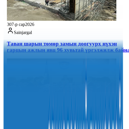
30
7-р сар
2026
Sainjargal
Таван шарын төмөр замын доогуурх нүхэн
гарцын ажлын явц 96 хувьтай үргэлжилж байн
30
7-р сар
2026
Sainjargal