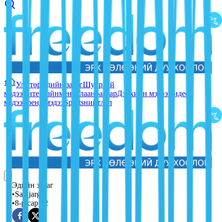
Улс төр
Эдийн засаг
Шуурхай
мэдээ
Ентертайнмент
Улаанбаатар
Дэлхийн мэдээ
Видео
мэдээ
Тренд мэдээ
Sports
нийтлэл
Эдийн засаг
•
Sainjargal
•
8-р сар 02