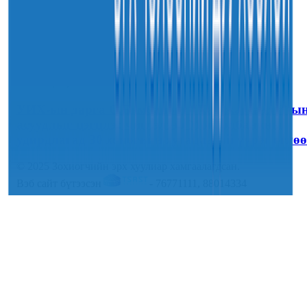
30
7-р сар
2026
Sainjargal
УИХ-ын дарга С.Бямбацогт “Хар жагсаалт”-ы
асуудлыг цэгцлэх чиглэлээр Монголбанкны
удирдлагад 30 хоногийн хугацаатай үүрэг өглөө
© 2025 Зохиогчийн эрх хуулиар хамгаалагдсан.
Вэб сайт бүтээсэн
- 76771111, 88014334