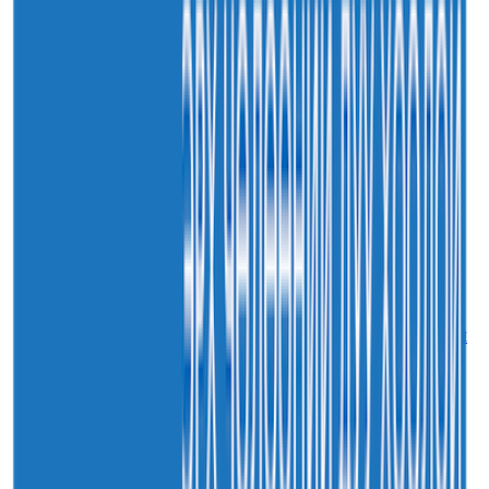
Нийслэлийн харьяа амаржих газруудыг “Эх,
хүүхдийн төв” болгон өргөтгөнө
30
7-р сар
2026
Sainjargal
Монгол Улсын хуулиудын 55.9 хувьд хуулийн
хэрэгжилтийн үр дагаврын үнэлгээ хийгджээ