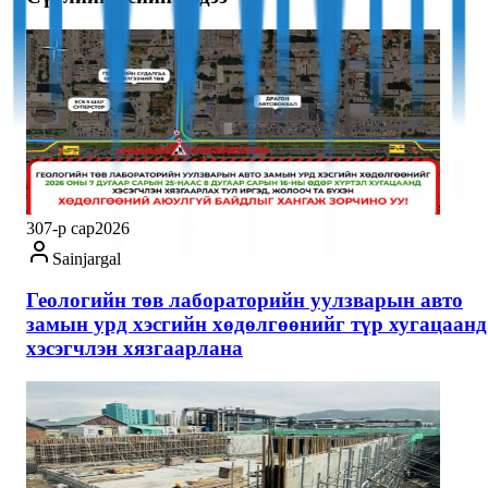
30
7-р сар
2026
Sainjargal
Геологийн төв лабораторийн уулзварын авто
замын урд хэсгийн хөдөлгөөнийг түр хугацаанд
хэсэгчлэн хязгаарлана