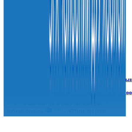
30
7-р сар
2026
Sainjargal
УИХ-ын дарга С.Бямбацогт “Хар жагсаалт”-ы
асуудлыг цэгцлэх чиглэлээр Монголбанкны
удирдлагад 30 хоногийн хугацаатай үүрэг өглөө
© 2025 Зохиогчийн эрх хуулиар хамгаалагдсан.
Вэб сайт бүтээсэн
- 76771111, 88014334