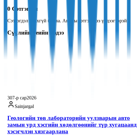
0
Сэтгэгдэл
Сэтгэгдэл байхгүй байна. Анхны сэтгэгдлээ үлдээгээрэй!
Сүүлийн үеийн мэдээ
30
7-р сар
2026
Sainjargal
Геологийн төв лабораторийн уулзварын авто
замын урд хэсгийн хөдөлгөөнийг түр хугацаанд
хэсэгчлэн хязгаарлана