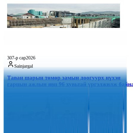
30
7-р сар
2026
Sainjargal
Таван шарын төмөр замын доогуурх нүхэн
гарцын ажлын явц 96 хувьтай үргэлжилж байн