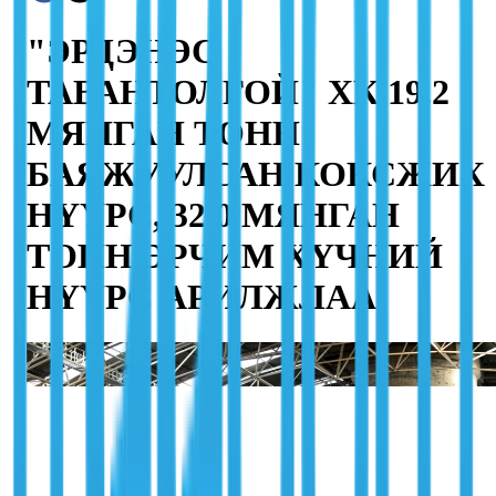
"ЭРДЭНЭС
ТАВАНТОЛГОЙ" ХК 19.2
МЯНГАН ТОНН
БАЯЖУУЛСАН КОКСЖИХ
НҮҮРС, 32.0 МЯНГАН
ТОНН ЭРЧИМ ХҮЧНИЙ
НҮҮРС АРИЛЖЛАА