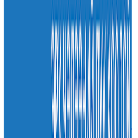
30
7-р сар
2026
Sainjargal
Нийслэлийн харьяа амаржих газруудыг “Эх,
хүүхдийн төв” болгон өргөтгөнө
30
7-р сар
2026
Sainjargal
Монгол Улсын хуулиудын 55.9 хувьд хуулийн
хэрэгжилтийн үр дагаврын үнэлгээ хийгджээ