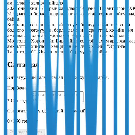
ам.долларт хэлцэл хийгдлээ.
2025 оны эхний 7 сарын байдлаар “Эрдэнэс Тавантолгой” Х
31 удаагийн биржийн арилжааг амжилттай зохион байгуулаа
байна.
Компани зах зээл уналттай энэ үед борлуулалтын оновчтой
бодлого хэрэгжүүлэн, борлуулалтын тасралтгүй, хэвийн үйл
ажиллагааг ханган ажиллахыг зорж 2025 он гарснаас хойш
Монголын Хөрөнгийн Биржийн нээлттэй цахим арилжаагаа
амжилттай хийгдсэн хэлцлийн дийлэнх хувийг "Эрдэнэс
Тавантолгой" ХК-ийн хэлцэл бүрдүүлсэн байна.
Сэтгэгдэл
Энэ агуулгын талаар санал бодлоо хуваалцаарай.
Нэр
*
Сэтгэгдэл
Сэтгэгдэлдээ хүндэтгэлтэй хандаарай.
0
/
350
тэмдэгт
Сэтгэгдэл үлдээх