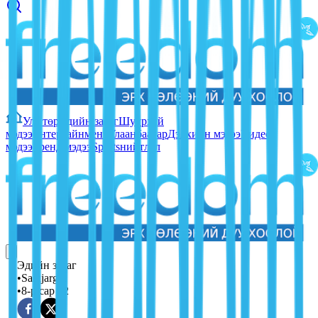
Улс төр
Эдийн засаг
Шуурхай
мэдээ
Ентертайнмент
Улаанбаатар
Дэлхийн мэдээ
Видео
мэдээ
Тренд мэдээ
Sports
нийтлэл
Эдийн засаг
•
Sainjargal
•
8-р сар 02