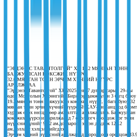
"ЭРДЭНЭС ТАВАНТОЛГОЙ" ХК 19.2 МЯНГАН ТОНН
БАЯЖУУЛСАН КОКСЖИХ НҮҮРС,
32.0 МЯНГАН ТОНН ЭРЧИМ ХҮЧНИЙ НҮҮРС
АРИЛЖЛАА
"Эрдэнэс Тавантолгой" ХК 2025 оны 7 дугаар сарын 29-ны
өдөр Монголын Хөрөнгийн Биржээр дамжуулан 3 багц буюу
19.2 мянган тонн Баяжуулсан коксжих нүүрс, 5 багц буюу 32
мянган тонн эрчим хүчний нүүрс БНХАУ-ын Ганцмод боомт
хүргэж өгөх нөхцөлөөр амжилттай арилжааллаа. Баяжуулсан
коксжих нүүрсний арилжаанд 7 оролцогч оролцож нэг тонн
нүүрсний үнийг 98.2 ам.доллароос эхлэн дуудаж 122.2
ам.долларт хэлцэл хийгдлээ.
Эрчим хүчний нүүрсний арилжаанд 1 оролцогч оролцож 33.