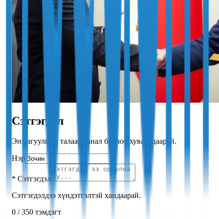
Сэтгэгдэл
Энэ агуулгын талаар санал бодлоо хуваалцаарай.
Нэр
*
Сэтгэгдэл
Сэтгэгдэлдээ хүндэтгэлтэй хандаарай.
0
/
350
тэмдэгт