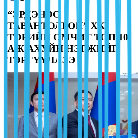
“ЭРДЭНЭС
ТАВАНТОЛГОЙ” ХК
ТӨРИЙН ӨМЧИТ ТОП 10
АЖ АХУЙН НЭГЖИЙГ
ТЭРГҮҮЛЛЭЭ