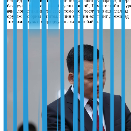
нэгжид 3.9 их наяд төгрөгийн ногдол ашиг хуваарилж, нүүрс
баяжуулах үйлдвэр, Загийн усны хоолой, Тавантолгойн нүүр
ачих логистикийн төв зэрэг томоохон төслүүдээ ашиглалтад
оруулж улс орны нийгэм, эдийн засгийн өсөлтийг дэмжихэд
томоохон хувь нэмэр оруулан ажиллаж байна.