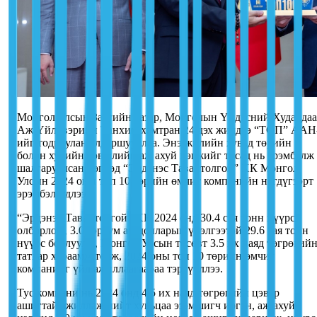
Монгол Улсын Засгийн газар, Монголын Үндэсний Худалдаа
Аж Үйлдвэрийн Танхим хамтран 24 дэх жилдээ “ТОП” ААН
ийг тодруулан алдаршууллаа. Энэ жилийн хувьд төрийн
болон хувийн хэвшлийн аж ахуй нэгжийг тусад нь эрэмбэлж
шалгаруулсан бөгөөд “Эрдэнэс Тавантолгой” ХК Монгол
Улсын 2024 оны топ 10 төрийн өмчит компанийн нэгдүгээрт
эрэмбэлэгдлээ.
“Эрдэнэс Тавантолгой” ХК 2024 онд 30.4 сая тонн нүүрс
олборлож, 3.0 тэрбум ам.долларын үнэлгээтэй 29.6 сая тонн
нүүрс борлуулж, Монгол Улсын төсөвт 3.5 их наяд төгрөгий
татвар хураамж төлж, 2024 оны топ 10 төрийн өмчит
компанийг үйл ажиллаагаараа тэргүүллээ.
Тус компани нь 2024 онд 4.5 их наяд төгрөгийн цэвэр
ашигтай ажиллаж нийт хувьцаа эзэмшигч иргэн, аж ахуйн