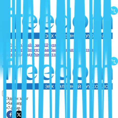
Улс төр
Эдийн засаг
Шуурхай
мэдээ
Ентертайнмент
Улаанбаатар
Дэлхийн мэдээ
Видео
мэдээ
Тренд мэдээ
Sports
нийтлэл
Эдийн засаг
•
Sainjargal
•
7-р сар 08