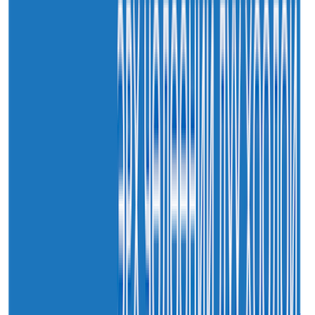
30
7-р сар
2026
Sainjargal
Нийслэлийн харьяа амаржих газруудыг “Эх,
хүүхдийн төв” болгон өргөтгөнө
30
7-р сар
2026
Sainjargal