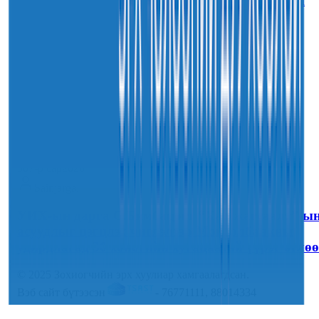
Монгол Улсын хуулиудын 55.9 хувьд хуулийн
хэрэгжилтийн үр дагаврын үнэлгээ хийгджээ
30
7-р сар
2026
Sainjargal
УИХ-ын дарга С.Бямбацогт “Хар жагсаалт”-ы
асуудлыг цэгцлэх чиглэлээр Монголбанкны
удирдлагад 30 хоногийн хугацаатай үүрэг өглөө
© 2025 Зохиогчийн эрх хуулиар хамгаалагдсан.
Вэб сайт бүтээсэн
- 76771111, 88014334