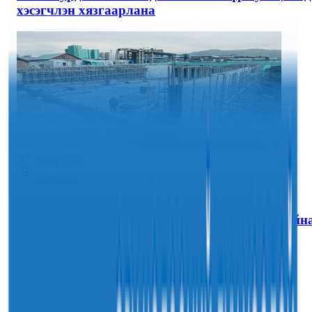
хэсэгчлэн хязгаарлана
30
7-р сар
2026
Sainjargal
Таван шарын төмөр замын доогуурх нүхэн
гарцын ажлын явц 96 хувьтай үргэлжилж байн