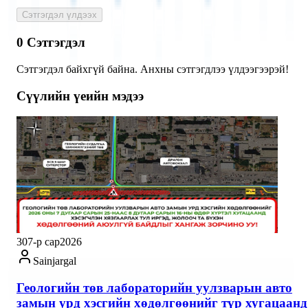
Сэтгэгдэл үлдээх
0
Сэтгэгдэл
Сэтгэгдэл байхгүй байна. Анхны сэтгэгдлээ үлдээгээрэй!
Сүүлийн үеийн мэдээ
30
7-р сар
2026
Sainjargal
Геологийн төв лабораторийн уулзварын авто
замын урд хэсгийн хөдөлгөөнийг түр хугацаанд