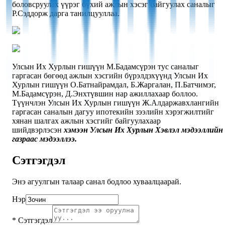
боловсруулах үүрэг бүхий ажлын хэсэг байгуулах саналыг
Р.Сэддорж дарга танилцууллаа.
Улсын Их Хурлын гишүүн М.Бадамсүрэн тус саналыг
гаргасан бөгөөд ажлын хэсгийн бүрэлдэхүүнд Улсын Их
Хурлын гишүүн О.Батнайрамдал, Б.Жаргалан, П.Батчимэг,
М.Бадамсүрэн, Д.Энхтүвшин нар ажиллахаар боллоо.
Түүнчлэн Улсын Их Хурлын гишүүн Ж.Алдаржавхлангийн
гаргасан саналын дагуу ипотекийн зээлийн хэрэгжилтийг
хянан шалгах ажлын хэсгийг байгуулахаар
шийдвэрлэсэн
хэмээн Улсын Их Хурлын Хэвлэл мэдээллийн
газраас мэдээллээ.
Сэтгэгдэл
Энэ агуулгын талаар санал бодлоо хуваалцаарай.
Нэр
*
Сэтгэгдэл