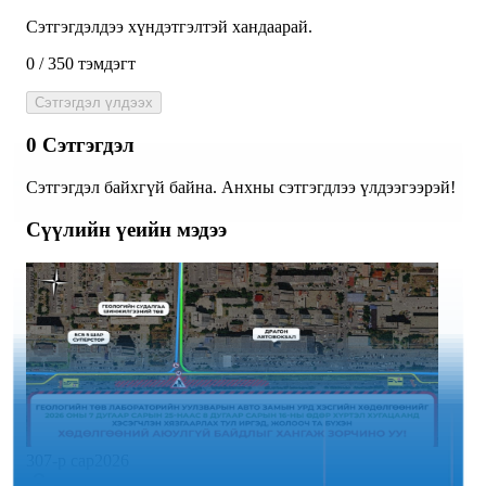
Сэтгэгдэлдээ хүндэтгэлтэй хандаарай.
0
/
350
тэмдэгт
Сэтгэгдэл үлдээх
0
Сэтгэгдэл
Сэтгэгдэл байхгүй байна. Анхны сэтгэгдлээ үлдээгээрэй!
Сүүлийн үеийн мэдээ
30
7-р сар
2026