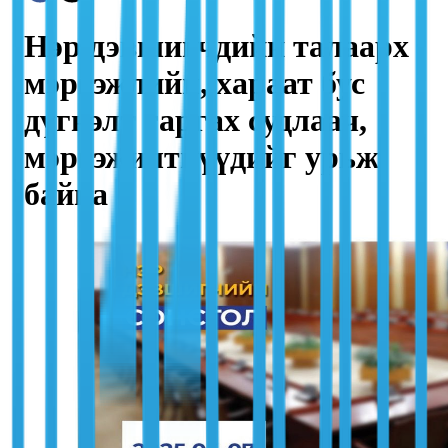
Нэр дэвшигчдийн талаарх
мэргэжлийн, хараат бус
дүгнэлт гаргах судлаач,
мэргэжилтнүүдийг урьж
байна