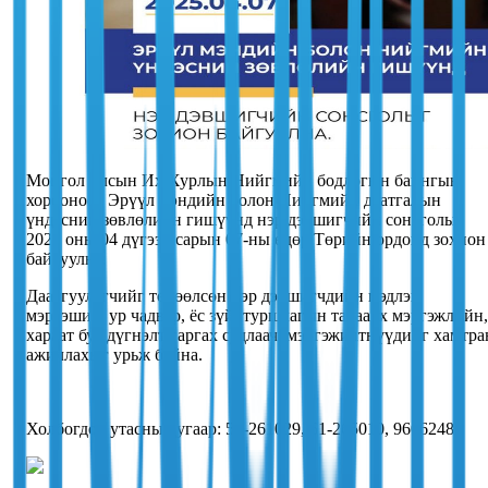
Монгол Улсын Их Хурлын Нийгмийн бодлогын байнгын
хорооноос Эрүүл мэндийн болон Нийгмийн даатгалын
үндэсний зөвлөлийн гишүүнд нэр дэвшигчийн сонсголыг
2025 оны 04 дүгээр сарын 07-ны өдөр Төрийн ордонд зохион
байгуулна.
Даатгуулагчийг төлөөлсөн нэр дэвшигчдийн мэдлэг,
мэргэшил, ур чадвар, ёс зүй, туршлагын талаарх мэргэжлийн,
хараат бус дүгнэлт гаргах судлаач, мэргэжилтнүүдийг хамтра
ажиллахыг урьж байна.
Холбогдох утасны дугаар: 51-261029, 51-265010, 96062488