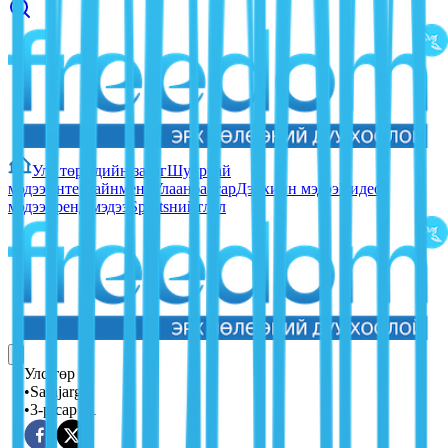
Улс төр
Эдийн засаг
Шуурхай
мэдээ
Ентертайнмент
Улаанбаатар
Дэлхийн мэдээ
Видео
мэдээ
Тренд мэдээ
Sports
нийтлэл
Улс төр
•
Sainjargal
•
3-р сар 21