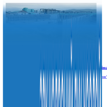
30
7-р сар
2026
Sainjargal
Таван шарын төмөр замын доогуурх нүхэн
гарцын ажлын явц 96 хувьтай үргэлжилж байн
30
7-р сар
2026
Sainjargal
Нийслэлийн харьяа амаржих газруудыг “Эх,
хүүхдийн төв” болгон өргөтгөнө