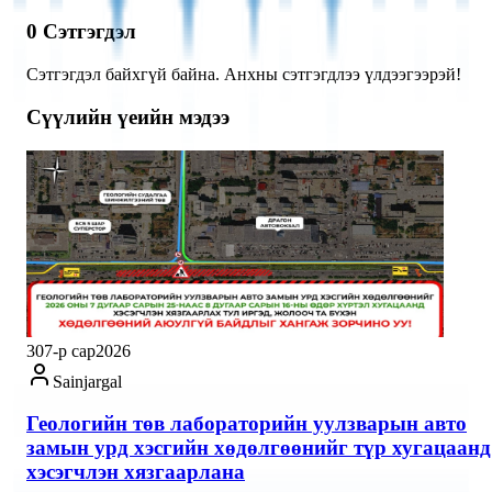
0
Сэтгэгдэл
Сэтгэгдэл байхгүй байна. Анхны сэтгэгдлээ үлдээгээрэй!
Сүүлийн үеийн мэдээ
30
7-р сар
2026
Sainjargal
Геологийн төв лабораторийн уулзварын авто
замын урд хэсгийн хөдөлгөөнийг түр хугацаанд
хэсэгчлэн хязгаарлана