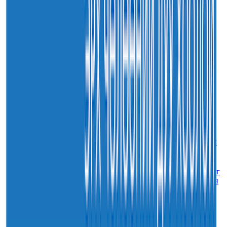
30
7-р сар
2026
Sainjargal
Монгол Улсын хуулиудын 55.9 хувьд хуулийн
хэрэгжилтийн үр дагаврын үнэлгээ хийгджээ
30
7-р сар
2026
Sainjargal