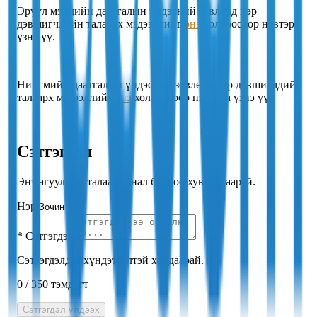
Эрүүл мэндийн даатгалын үндэсний зөвлөлд нэр
дэвшигчдийн талаарх мэдээллийг
энэ
холбоосоор нэвтэрч
үзнэ үү.
Нийгмийн даатгалын үндэсний зөвлөлд нэр дэвшигчдийн
талаарх мэдээллийг
энэ
холбоосоор нэвтэрч үзнэ үү.
Сэтгэгдэл
Энэ агуулгын талаар санал бодлоо хуваалцаарай.
Нэр
*
Сэтгэгдэл
Сэтгэгдэлдээ хүндэтгэлтэй хандаарай.
0
/
350
тэмдэгт
Сэтгэгдэл үлдээх