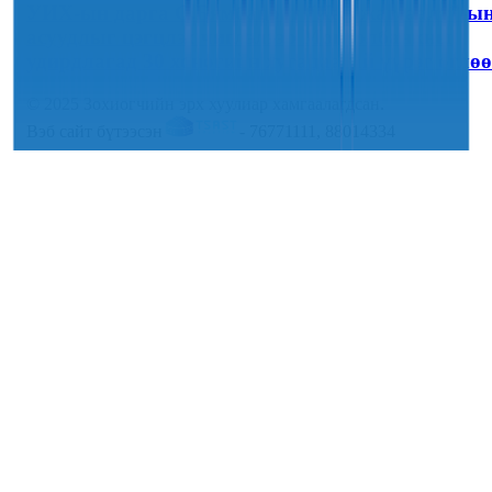
УИХ-ын дарга С.Бямбацогт “Хар жагсаалт”-ы
асуудлыг цэгцлэх чиглэлээр Монголбанкны
удирдлагад 30 хоногийн хугацаатай үүрэг өглөө
© 2025 Зохиогчийн эрх хуулиар хамгаалагдсан.
Вэб сайт бүтээсэн
- 76771111, 88014334