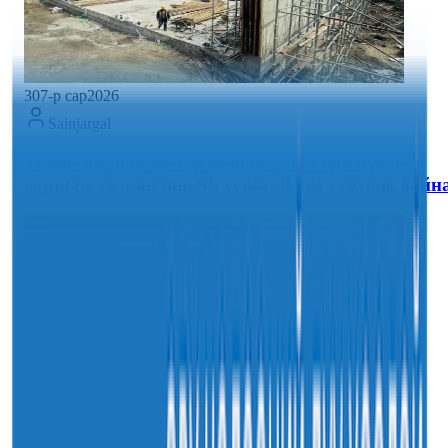
30
7-р сар
2026
Sainjargal
Таван шарын төмөр замын доогуурх нүхэн
гарцын ажлын явц 96 хувьтай үргэлжилж байн
30
7-р сар
2026
Sainjargal