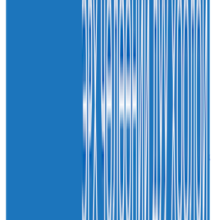
Нийслэлийн харьяа амаржих газруудыг “Эх,
хүүхдийн төв” болгон өргөтгөнө
30
7-р сар
2026
Sainjargal
Монгол Улсын хуулиудын 55.9 хувьд хуулийн
хэрэгжилтийн үр дагаврын үнэлгээ хийгджээ