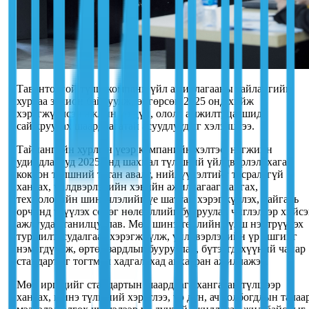
Тавантолгой түлш компани үйл ажиллагааны тайлангийн
хурлаа зохион байгуулж, өнгөрсөн 2025 онд хийж
хэрэгжүүлсэн ажлын үр дүн, ололт амжилт, цаашид
сайжруулах шаардлагатай асуудлуудыг хэлэлцлээ.
Тайлангийн хурлын үеэр компанийн хэлтэс, нэгжийн
удирдлагууд 2025 онд шахмал түлшний үйлдвэрлэл, хагас
коксон түлшний татан авалт, нийлүүлэлтийг тасралтгүй
хангах, үйлдвэрлэлийн хэвийн ажиллагааг хангах,
технологийн шинэчлэлийг үе шаттай хэрэгжүүлэх, байгаль
орчинд үзүүлэх сөрөг нөлөөллийг бууруулах чиглэлээр хийс
ажлуудаа танилцуулав. Мөн шинэ төрлийн түлш нэвтрүүлэх
туршилт, судалгааг хэрэгжүүлж, үйлдвэрлэлийн үр ашгийг
нэмэгдүүлж, өртөг зардлыг бууруулах, бүтээгдэхүүний чанар
стандартыг тогтмол хадгалахад анхааран ажилла
жээ
.
Мөн
иргэдийг стандартын шаардлага хангасан түлшээр
хангах,
шинэ түлшний хэрэглээ, үр дүн, ач холбогдлын талаа