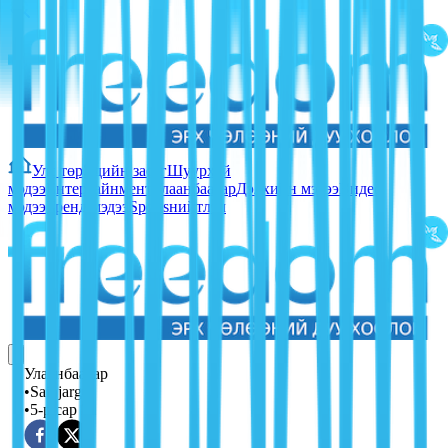
Улс төр
Эдийн засаг
Шуурхай
мэдээ
Ентертайнмент
Улаанбаатар
Дэлхийн мэдээ
Видео
мэдээ
Тренд мэдээ
Sports
нийтлэл
Улаанбаатар
•
Sainjargal
•
5-р сар 21