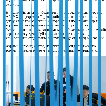
мэдээлэл олгох чиглэлээр үр дүнтэй ажилласан жил байсныг
онцоллоо.
Нийслэлийн агаарын бохирдлыг бууруулах ажлын хүрээнд
АББҮХ-ны дэргэдэх Эрдэмтдийн зөвлөлийн зөвлөмжийн
дагуу хагас коксон түлшийг хэрэглээнд нэвтрүүлснээр гэр
хорооллын айл өрхийн яндангаас гарах утаа 50 хувиар
буурсан. Энэ нь нийслэлийн агаарын бохирдолд 23-26 хувий
эерэг нөлөө үзүүлж буй гэдгийг эрдэмтэн судлаачид,
хөндлөнгийн судалгааны байгууллагууд онцлоод байгаа юм.
Хурлын хүрээнд
хэлтэс, нэгжүүд
2026 онд хэрэгжүүлэх
зорилт, төлөвлөгөөг
өө ч танилцуулж санал солилцсон юм.