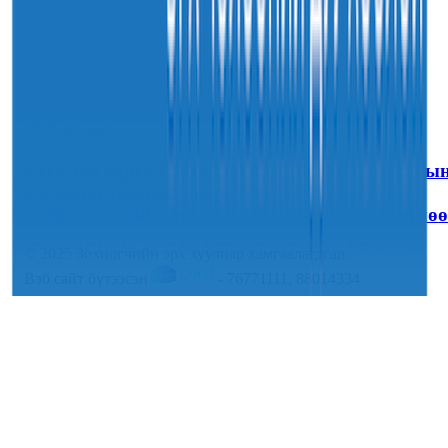
30
7-р сар
2026
Sainjargal
УИХ-ын дарга С.Бямбацогт “Хар жагсаалт”-ы
асуудлыг цэгцлэх чиглэлээр Монголбанкны
удирдлагад 30 хоногийн хугацаатай үүрэг өглөө
© 2025 Зохиогчийн эрх хуулиар хамгаалагдсан.
Вэб сайт бүтээсэн
- 76771111, 88014334