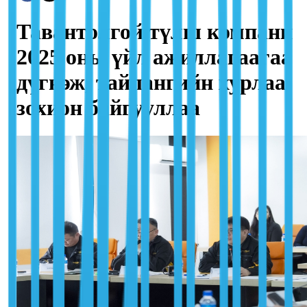
Тавантолгой түлш компани
2025 оны үйл ажиллагаагаа
дүгнэж, тайлангийн хурлаа
зохион байгууллаа