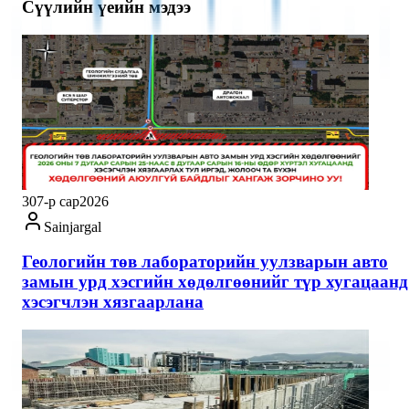
Сүүлийн үеийн мэдээ
30
7-р сар
2026
Sainjargal
Геологийн төв лабораторийн уулзварын авто
замын урд хэсгийн хөдөлгөөнийг түр хугацаанд
хэсэгчлэн хязгаарлана