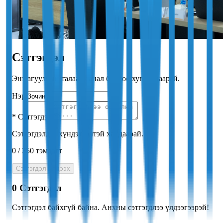
Сэтгэгдэл
Энэ агуулгын талаар санал бодлоо хуваалцаарай.
Нэр
*
Сэтгэгдэл
Сэтгэгдэлдээ хүндэтгэлтэй хандаарай.
0
/
350
тэмдэгт
Сэтгэгдэл үлдээх
0
Сэтгэгдэл
Сэтгэгдэл байхгүй байна. Анхны сэтгэгдлээ үлдээгээрэй!