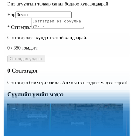
Энэ агуулгын талаар санал бодлоо хуваалцаарай.
Нэр
*
Сэтгэгдэл
Сэтгэгдэлдээ хүндэтгэлтэй хандаарай.
0
/
350
тэмдэгт
Сэтгэгдэл үлдээх
0
Сэтгэгдэл
Сэтгэгдэл байхгүй байна. Анхны сэтгэгдлээ үлдээгээрэй!
Сүүлийн үеийн мэдээ